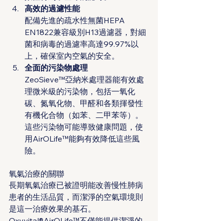
高效的過濾性能
配備先進的疏水性無菌HEPA 
EN1822兼容級別H13過濾器，對細
菌和病毒的過濾率高達99.97%以
上，確保室內空氣的安全。
全面的污染物處理
ZeoSieve™亞納米處理器能有效處
理微米級的污染物，包括一氧化
碳、氮氧化物、甲醛和各類揮發性
有機化合物（如苯、二甲苯等）。
這些污染物可能導致健康問題，使
用AirOLife™能夠有效降低這些風
險。
氧氣治療的關聯
長期氧氣治療已被證明能改善慢性肺病
患者的生活品質，而潔淨的空氣環境則
是這一治療效果的基石。
Oxyvital®AirOLife™不僅能提供潔淨的