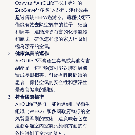
Oxyvital®AirOLife™採用專利的
ZeoSieve™多階段技術，淨化效果
超過傳統HEPA過濾器。這種技術不
僅能有效去除空氣中的粒子、細菌
和病毒，還能清除有害的化學氣體
和氣味，確保您和您的家人呼吸到
極為潔淨的空氣。
健康無害的運作
AirOLife™不會產生臭氧或其他有害
副產品，這些物質可能對肺部組織
造成長期損害。對於有呼吸問題的
患者，保持空氣的安全性和潔淨性
是改善健康的關鍵。
符合國際標準
AirOLife™是唯一能夠達到世界衛生
組織（WHO）和多國政府執行的空
氣質量準則的技術，這意味著它在
過濾各類室內空氣污染物方面的有
效性得到了全球的認可。