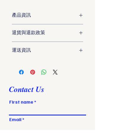
產品資訊
這是產品詳情，適合加入有關產品的更
退貨與退款政策
多資訊，例如尺寸、材料、保固和清洗
說明。另外，您也可在此處形容產品的
這是退貨與退款政策，適合向客戶解釋
獨特之處，以及可給客戶帶來的好處。
運送資訊
如何處理不滿意的產品。撰寫政策時，
買家總是希望能在購買之前清楚了解產
請盡量開門見山，以便建立互信，讓顧
品。所以請盡量提供資訊，讓顧客有信
這是個運送政策，適合加入與運送方
客有信心購買您的產品。
心和决心購買產品。
法、包裝和費用相關的資訊。撰寫政策
時，請盡量開門見山，以便建立互信，
讓顧客有信心購買您的產品。
Contact Us
First name
Email